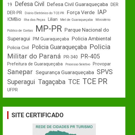
Defesa Civil
Defesa Civil Guaraqueçaba
19
DER
IAP
Força Verde
DER-PR
Diário Eletrônico do TCE-PR
ICMBio
Lilian
Ilha das Peças
Mel de Guaraqueçaba
Ministério
MP-PR
Parque Nacional do
Público de Contas
Superagui
Policia Ambiental
PM Guaraqueçaba
Policia
Policia Guaraqueçaba
Policia Civil
Militar do Paraná
PR-405
PR-340
Prefeitura de Guaraqueçaba
Provopar
Processo Seletivo
Sanepar
SPVS
Segurança Guaraqueçaba
TCE PR
Superagui
Tagaçaba
TCE
UFPR
SITE CERTIFICADO