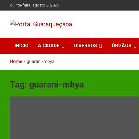
Skip
quinta-feira, agosto 6, 2026
to
content
Absolutamente tudo sobre Guaraqueçaba, Paraná.
Portal Guaraqueçaba
INÍCIO
A CIDADE
DIVERSOS
ÓRGÃOS
Home
guarani-mbya
Tag:
guarani-mbya