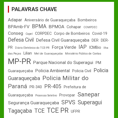
PALAVRAS CHAVE
Adapar
Aniversário de Guaraqueçaba
Bombeiros
BPMA
BPAmb-FV
BPMOA
Cohapar
COMPDEC
Conseg
CORPDEC
Corpo de Bombeiros
Covid-19
Copel
Defesa Civil
Defesa Civil Guaraqueçaba
DER
DER-
IAP
Força Verde
PR
ICMBio
Diário Eletrônico do TCE-PR
Ilha
Lilian
das Peças
Mel de Guaraqueçaba
Ministério Público de Contas
MP-PR
Parque Nacional do Superagui
PM
Policia
Policia Ambiental
Guaraqueçaba
Policia Civil
Policia Militar do
Guaraqueçaba
Paraná
PR-405
PR-340
Prefeitura de
Sanepar
Guaraqueçaba
Provopar
Processo Seletivo
SPVS
Superagui
Segurança Guaraqueçaba
TCE PR
Tagaçaba
TCE
UFPR