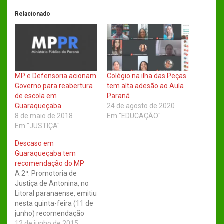
Relacionado
MP e Defensoria acionam
Colégio na ilha das Peças
Governo para reabertura
tem alta adesão ao Aula
de escola em
Paraná
Guaraqueçaba
24 de agosto de 2020
8 de maio de 2018
Em "EDUCAÇÃO"
Em "JUSTIÇA"
Descaso em
Guaraqueçaba tem
recomendação do MP
A 2ª. Promotoria de
Justiça de Antonina, no
Litoral paranaense, emitiu
nesta quinta-feira (11 de
junho) recomendação
administrativa dirigida à
12 de junho de 2015