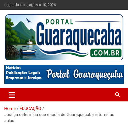
Skip
segunda-feira, agosto 10, 2026
to
content
Absolutamente tudo sobre Guaraqueçaba, Paraná.
Portal Guaraqueçaba
Home
EDUCAÇÃO
Justiça determina que escola de Guaraqueçaba retome as
aulas