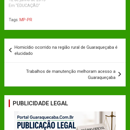
Prefeitura de
Em "EDUCAÇÃO"
Guaraqueçaba e ao
Governo do Estado do
Tags:
MP-PR
Paraná para que
garantam a conclusão
das obras de uma escola
na Ilha de Superagui. As
Navegação
instalações atuais são
Homicídio ocorrido na região rural de Guaraqueçaba é
de
incompatíveis para…
elucidado
Post
Trabalhos de manutenção melhoram acesso a
Guaraqueçaba
PUBLICIDADE LEGAL