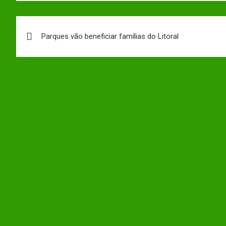
Navegação
Parques vão beneficiar famílias do Litoral
de
Post