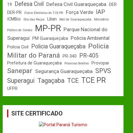
Defesa Civil
Defesa Civil Guaraqueçaba
19
DER
IAP
Força Verde
DER-PR
Diário Eletrônico do TCE-PR
ICMBio
Lilian
Ilha das Peças
Mel de Guaraqueçaba
Ministério
MP-PR
Parque Nacional do
Público de Contas
Superagui
Policia Ambiental
PM Guaraqueçaba
Policia
Policia Guaraqueçaba
Policia Civil
Militar do Paraná
PR-405
PR-340
Prefeitura de Guaraqueçaba
Provopar
Processo Seletivo
Sanepar
SPVS
Segurança Guaraqueçaba
TCE PR
Superagui
Tagaçaba
TCE
UFPR
SITE CERTIFICADO