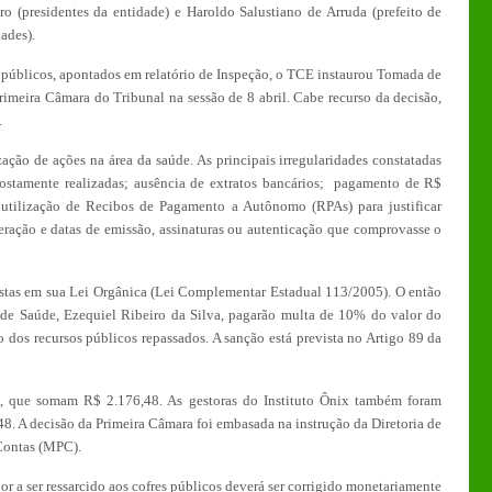
ro (presidentes da entidade) e Haroldo Salustiano de Arruda (prefeito de
ades).
os públicos, apontados em relatório de Inspeção, o TCE instaurou Tomada de
Primeira Câmara do Tribunal na sessão de 8 abril. Cabe recurso da decisão,
.
ização de ações na área da saúde. As principais irregularidades constatadas
ostamente realizadas; ausência de extratos bancários; pagamento de R$
 utilização de Recibos de Pagamento a Autônomo (RPAs) para justificar
ração e datas de emissão, assinaturas ou autenticação que comprovasse o
stas em sua Lei Orgânica (Lei Complementar Estadual 113/2005). O então
l de Saúde, Ezequiel Ribeiro da Silva, pagarão multa de 10% do valor do
o dos recursos públicos repassados. A sanção está prevista no Artigo 89 da
, que somam R$ 2.176,48. As gestoras do Instituto Ônix também foram
8. A decisão da Primeira Câmara foi embasada na instrução da Diretoria de
 Contas (MPC).
r a ser ressarcido aos cofres públicos deverá ser corrigido monetariamente