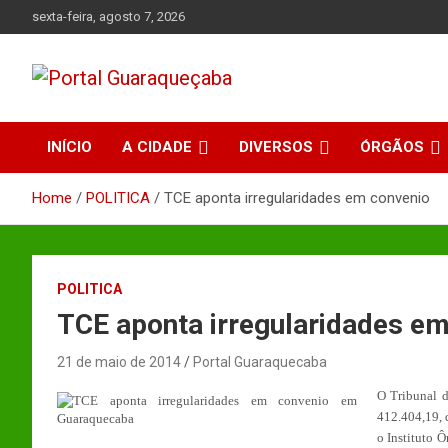
Skip
sexta-feira, agosto 7, 2026
to
content
Absolutamente tudo sobre Guaraqueçaba, Paraná.
Portal Guaraqueçaba
INÍCIO
A CIDADE
DIVERSOS
ÓRGÃOS
Home
POLITICA
TCE aponta irregularidades em convenio
POLITICA
TCE aponta irregularidades e
21 de maio de 2014
Portal Guaraquecaba
O Tribunal 
412.404,19, 
o Instituto Ô