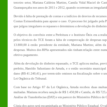
terceiro setor, Mariana Caldeira Martins, Camila Vidal Maciel de Cast
Guaraqueçaba nos anos de 2011 e 2012, quando ocorreram as irregularid
Devido à falta de prestação de contas e a indícios de desvios de recurs
Contas Extraordinária para apurar o caso. O processo foi julgado pela 
que julgou irregulares os repasses e determinou a devolução do dinheiro
O objetivo do convênio entre a Prefeitura e o Instituto Ônix era a real
pelos técnicos do TCE foram a falta de comprovação de despesas sup
13.800,00 à então presidente da entidade, Mariana Martins; além da
despesas. Muitos dos RPAs apresentados não tinham relação entre nume
efetivo pagamento.
Além da devolução do dinheiro repassado, o TCE aplicou multas, previ
prefeito, Haroldo Salustiano de Arruda, e o então secretário municipa
dano (R$ 41.240,41), por terem sido omissos na fiscalização sobre o us
Lei Orgânica do Tribunal.
Com base no Artigo 87 da Lei Orgânica, Arruda recebeu duas multas
multadas. Mariana recebeu sanção de R$ 1.450,98 e Camila, de R$ 725,4
Análise de Transferências (DAT) e em parecer do Ministério Público de
Cópia dos autos será encaminhada ao Ministério Público Estadual. O valo