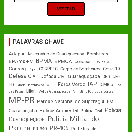
PALAVRAS CHAVE
Adapar
Aniversário de Guaraqueçaba
Bombeiros
BPMA
BPAmb-FV
BPMOA
Cohapar
COMPDEC
Conseg
CORPDEC
Corpo de Bombeiros
Covid-19
Copel
Defesa Civil
Defesa Civil Guaraqueçaba
DER
DER-
IAP
Força Verde
PR
ICMBio
Diário Eletrônico do TCE-PR
Ilha
Lilian
das Peças
Mel de Guaraqueçaba
Ministério Público de Contas
MP-PR
Parque Nacional do Superagui
PM
Policia
Policia Ambiental
Guaraqueçaba
Policia Civil
Policia Militar do
Guaraqueçaba
Paraná
PR-405
PR-340
Prefeitura de