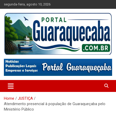
Skip
segunda-feira, agosto 10, 2026
to
content
Absolutamente tudo sobre Guaraqueçaba, Paraná.
Portal Guaraqueçaba
Home
JUSTIÇA
Atendimento presencial à população de Guaraqueçaba pelo
Ministério Público