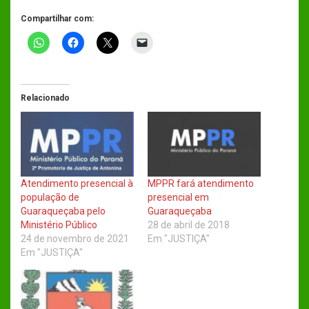
Compartilhar com:
Relacionado
Atendimento presencial à
MPPR fará atendimento
população de
presencial em
Guaraqueçaba pelo
Guaraqueçaba
Ministério Público
28 de abril de 2018
24 de novembro de 2021
Em "JUSTIÇA"
Em "JUSTIÇA"